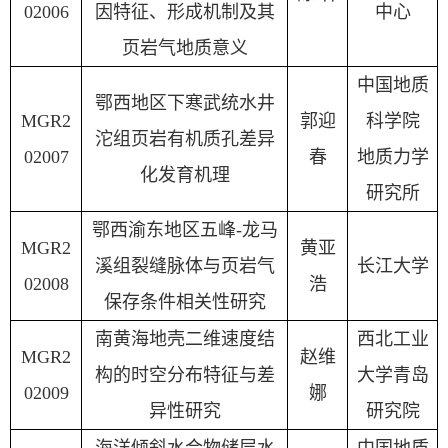
02006
因特征、形成机制及其
中心
页岩气地质意义
中国地质
鄂西地区下寒武统水井
MGR2
郭迎
科学院
沱组页岩有机质孔差异
02007
春
地质力学
化发育机理
研究所
鄂西渝东地区五峰
-
龙马
MGR2
黄亚
溪组裂缝脉体与页岩气
长江大学
02008
浩
保存条件相关性研究
南黄海地壳二维速度结
西北工业
MGR2
赵维
构的时空分布特征与差
大学青岛
02009
娜
异性研究
研究院