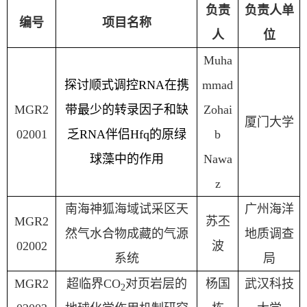
负责
负责人单
编号
项目名称
人
位
Muha
探讨顺式调控
RNA
在携
mmad
MGR2
带最少的转录因子和缺
Zohai
厦门大学
02001
乏
RNA
伴侣
Hfq
的原绿
b
球藻中的作用
Nawa
z
南海神狐海域试采区天
广州海洋
MGR2
苏丕
然气水合物成藏的气源
地质调查
02002
波
系统
局
MGR2
超临界
CO
对页岩层的
杨国
武汉科技
2