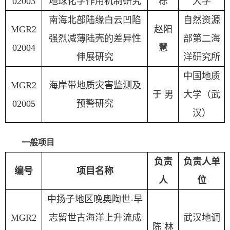
02003
地球化学作用机制研究
栋
大学
南海北部陆缘白云凹陷
自然资源
MGR2
赵阳
强烈减薄陆壳的差异性
部第二海
02004
慧
伸展研究
洋研究所
中国地质
MGR2
海岸带地质灾害监测及
于
男
大学（武
02005
预警研究
汉）
一般项目
负责
负责人单
编号
项目名称
人
位
中扬子地区晚奥陶世
-
早
MGR2
志留世古海洋上升流成
武汉地调
陈
林