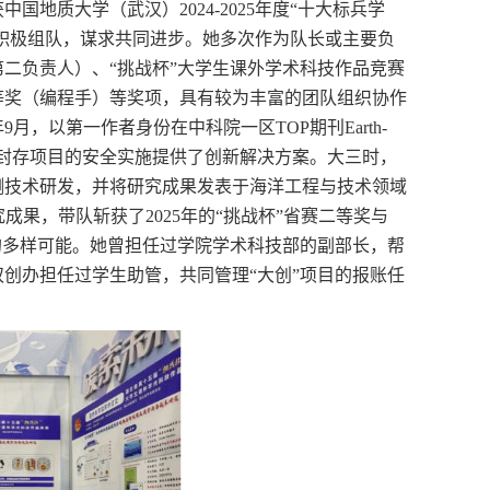
获中国地质大学（武汉）
2024-2025
年度“十大标兵学
是积极组队，谋求共同进步。
她
多次作为队长或主要负
第二负责人）、
“挑战杯”大学生课外学术科技作品竞赛
等奖（编程手）等奖项，具有较为丰富的团队组织协作
年
9
月，以第一作者身份在中科院一区
TOP
期刊
Earth-
封存项目的安全实施提供了创新解决方案。大三时，
测技术研发，并将研究成果发表于海洋工程与技术领域
究成果，带队斩获了
2025
年的“挑战杯”省赛二等奖与
的多样可能。
她
曾担任过学院学术科技部的副部长，帮
双创办担任过学生助管，共同管理
“大创”项目的报账任