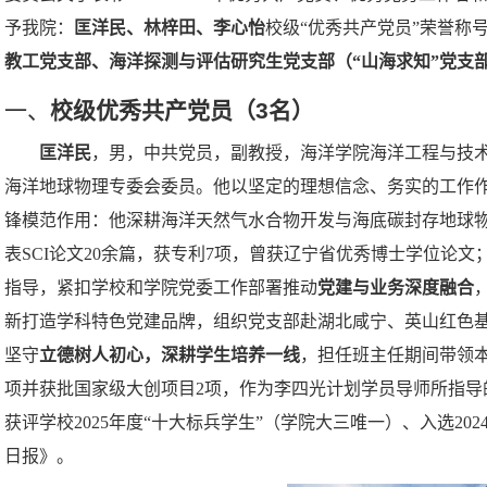
予
我院：
匡洋民、林梓田、李心怡
校级
“
优秀共产党员
”
荣誉称
教工党支部、海洋探测与评估研究生党支部（
“
山海求知
”
党支
一、
校级优秀共产党员
（
3
名
）
匡洋民
，
男，中共党员，副教授，海洋学院
海洋工程与技
海洋地球物理专委会委员。他以坚定的理想信念、务实的工作
锋模范作用
：他
深耕海洋天然气水合物开发与海底碳封存地球
表
SCI
论文
20
余篇，获专利
7
项，曾获辽宁省优秀博士学位论文
指导
，紧扣学校
和
学院党委工作部署推动
党建与业务深度融合
新打造学科特色党建品牌，组织
党
支部赴湖北咸宁、英山红色
坚守
立德树人初心，深耕学生培养一线
，
担任班主任期间带领
项
并
获批国家级大创项目
2
项
，
作为李四光计划学员导师
所
指导
获评
学校
2025
年度
“
十大标兵学生
”
（
学院
大三唯一）、入选
202
日报》。