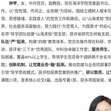
钟苹
，女，中共党员，副教授
，
现任海洋学院党委副书记
作
，
以
“党性强、作风正、业务精”为目标，围绕立德树人根本
领、思想铸魂、实践育人”的党务工作新路径。以“山海求知”
养、社会服务深度融合，努力践行“为党育人、为国育才”的初
名师”导学团队组建“山海求知”党支部，获评省研究生样板支部
队伍
“严”起来
。
构建
“四微”教育体系，党员先锋作用在科研、
讲，获评省“三下乡”优秀团队、中科协卓越工作室
；
服务师生
际困难，覆盖
80%以上学生
，
带领学生党员骨干调研两千余名
题
；
创新机制，让党建业务
“融”起来。
推动党建与业务同部署
引领”导学思政模式，获评校级典型案例并推广
；
研以致用，让
课题
21项，发表核心论文8篇、出版专著1部，获多项国家级