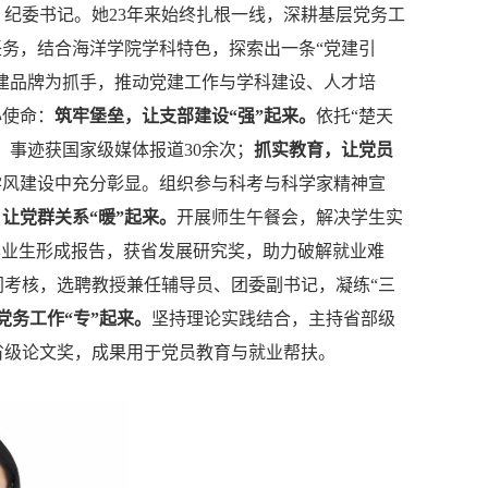
、纪委书记。她
23年来始终扎根一线，深耕基层党务工
任务，结合海洋学院学科特色，探索出一条“党建引
党建品牌为抓手，推动党建工作与学科建设、人才培
心使命：
筑牢堡垒，让支部建设
“强”起来。
依托
“楚天
，事迹获国家级媒体报道30余次
；
抓实教育，让党员
学风建设中充分彰显。组织参与科考与科学家精神宣
，让党群关系
“暖”起来。
开展师生午餐会，解决学生实
毕业生形成报告，获省发展研究奖，助力破解就业难
同考核，选聘教授兼任辅导员、团委副书记
，
凝练
“三
党务工作
“专”起来。
坚持理论实践结合，主持省部级
、省级论文奖，成果用于党员教育与就业帮
扶。