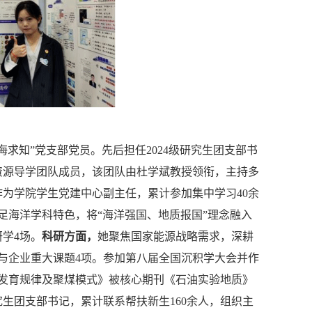
山海求知”党支部党员。先后担任2024级研究生团支部书
资源导学团队成员，该团队由杜学斌教授领衔，主持多
作为学院学生党建中心副主任，累计参加集中学习
40余
足海洋学科特色，将
“
海洋强国、地质报国
”
理念融入
研学4场。
科研方面，
她聚焦国家能源战略需求，深耕
参与企业重大课题4项。参加第八届全国沉积学大会并作
层发育规律及聚煤模式》被核心期刊《石油实验地质》
究生团支部书记，累计联系帮扶新生
160余人，组织主