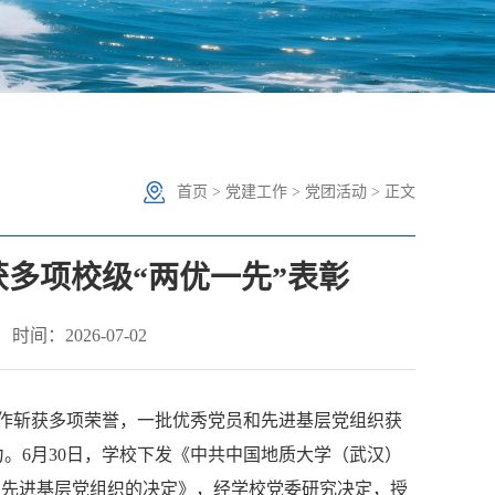
首页
>
党建工作
>
党团活动
> 正文
多项校级“两优一先”表彰
间：2026-07-02
作斩获多项荣誉，一批优秀党员和先进基层党组织获
力。
6
月
30
日，学校下发《中共中国地质大学（武汉）
和先进基层党组织的决定》
，
经学校
党委研究决定，授