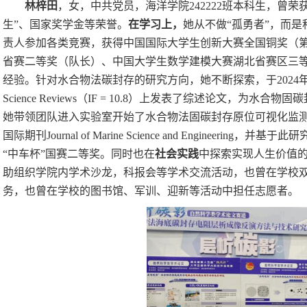
林梓田
，
女，中共党员，海洋学院
242222
班本科生，
曾荣
生”、国家奖学金等荣誉。
在学习上，
她
从不做
“孤勇者”，而
责人参加各类竞赛，获得中国国际大学生创新大赛全国铜奖（
省赛二等奖（队长）、中国大学生数学建模大赛湖北省赛区三
经验。针对水合物法碳封存的研究方向，
她
不断探索，于
2024
Science Reviews
（
IF = 10.8
）上发表了综述论文，为水合物固碳
她
带领团队进入实验室开始了水合物法固碳封存原位可视化监
国际期刊
Journal of Marine Science and Engineering
，并基于此研
“中车杯”国赛二等奖。
同时也
在
社会实践
中探索实现人生价值
助组织学院内学术沙龙，科报会等学术交流活动，也曾在学校
务，也曾在学校的图书馆、军训、迎新等活动中担任志愿者。