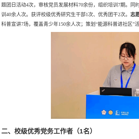
题团日活动4次，审核党员发展材料70余份，组织培训7期。同
训40余人次。获评校级优秀研究生干部1次、优秀团干2次。
志
科普宣讲
7场，覆盖青少年150余人次；策划
“
能源科普进社区
”
二、
校级优秀党务工作者
（
1
名
）