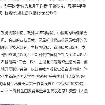
号
，
钟苹
校级
“
优秀党务工作者
”
荣誉称号
，
海洋科学系
部）
校级
“
先进基层党组织
”
荣誉称号
。
术
系党支部书记、教师兼职辅导员
、
中国地球物理学会
作风、突出的业绩贡献，彰显新时代高校党员教师的先
物理监测技术研究，主持国家级、省部级项目
5
项，发
；
他
始终坚持
以习近平新时代中国特色社会主义思想为
，
严格落实
“
三会一课
”
、主题党日等组织生活制度，创
基地开展联学共建，以红色教育凝聚党员奋进力量
；他
本科生斩获全国大学生
“
挑战杯
”
等在内科创竞赛奖项
4
的
本科生
林梓田
以第一作者发表
T1/T2
级
SCI
论文
2
篇
、
4-2025
本专科生国家奖学金学生代表名录
并荣登
《人民