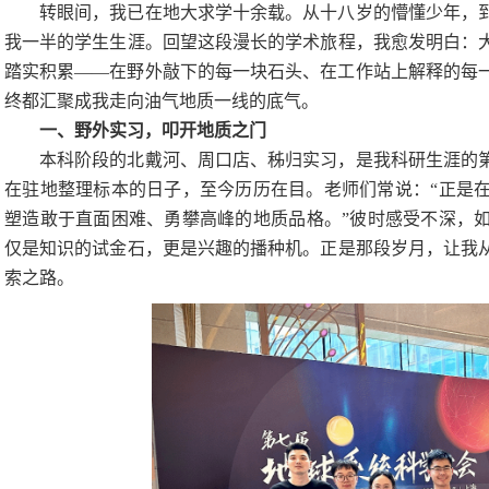
转眼间，我已在地大求学十余载。从十八岁的懵懂少年，
我一半的学生生涯。回望这段漫长的学术旅程，我愈发明白：
踏实积累
——在野外敲下的每一块石头、在工作站上解释的每
终都汇聚成我走向油气地质一线的底气。
一、野外实习，叩开地质之门
本科阶段的北戴河、周口店、秭归实习，是我科研生涯的
在驻地整理标本的日子，至今历历在目。老师们常说：
“正是
塑造敢于直面困难、勇攀高峰的地质品格。”彼时感受不深，
仅是知识的试金石，更是兴趣的播种机。正是那段岁月，让我
索之路。