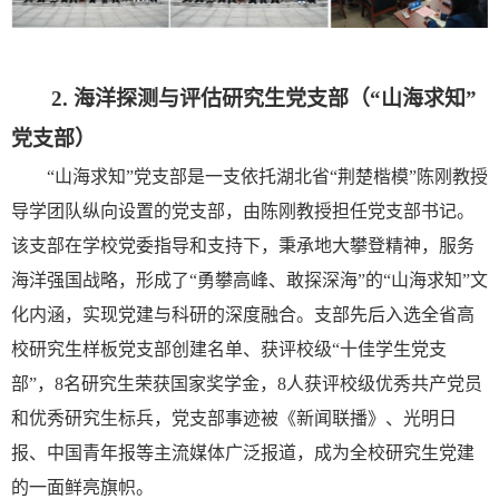
2.
海洋探测与评估研究生党支部（
“
山海求知
”
党支部）
“山海求知”党支部是一支
依托湖北省
“荆楚楷模”陈刚教授
导学团队纵向设置的党支部，由陈刚教授担任党支部书记
。
该支部
在学校党委指导和支持下，秉承地大攀登精神，服务
海洋强国战略，形成了
“勇攀高峰、敢探深海”的“山海求知”文
化内涵，实现党建与科研的深度融合。
支部先后入选全省高
校研究生样板党支部创建名单、获评校级
“十佳学生党支
部”，8名研究生荣获国家奖学金，8人获评校级优秀共产党员
和优秀研究生标兵，
党
支部事迹被《新闻联播》、光明日
报、中国青年报等主流媒体广泛报道，成为全校研究生党建
的一面鲜亮旗帜。