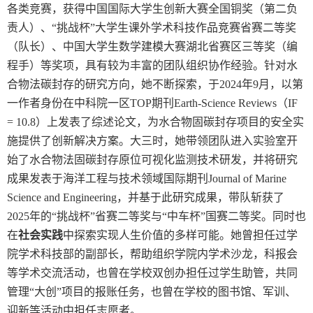
各类竞赛，获得中国国际大学生创新大赛全国铜奖（第二负
责人）、
“挑战杯”大学生课外学术科技作品竞赛省赛二等奖
（队长）、中国大学生数学建模大赛湖北省赛区三等奖（编
程手）等奖项，具有较为丰富的团队组织协作经验。针对水
合物法碳封存的研究方向，
她
不断探索，于
2024
年
9
月，以第
一作者身份在中科院一区
TOP
期刊
Earth-Science Reviews
（
IF
= 10.8
）上发表了综述论文，为水合物固碳封存项目的安全实
施提供了创新解决方案。大三时，
她
带领团队进入实验室开
始了水合物法固碳封存原位可视化监测技术研发，并将研究
成果发表于海洋工程与技术领域国际期刊
Journal of Marine
Science and Engineering
，并基于此研究成果，带队斩获了
2025
年的“挑战杯”省赛二等奖与“中车杯”国赛二等奖。
同时也
在
社会实践
中探索实现人生价值的多样可能。
她
曾担任过学
院学术科技部的副部长，帮助组织学院内学术沙龙，科报会
等学术交流活动，也曾在学校双创办担任过学生助管，共同
管理
“大创”项目的报账任务，也曾在学校的图书馆、军训、
迎新等活动中担任志愿者。