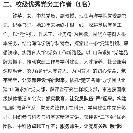
二、
校级优秀党务工作者
（
1
名
）
钟苹
，女，中共党员，副教授
，
现任海洋学院党委副书
记、纪委书记。她
23年来始终扎根一线，深耕基层党务工
作
，
以
“党性强、作风正、业务精”为目标，围绕立德树人根
本任务，结合海洋学院学科特色，探索出一条“党建引领、思
想铸魂、实践育人”的党务工作新路径。以“山海求知”党建品
牌为抓手，推动党建工作与学科建设、人才培养、社会服务
深度融合，努力践行“为党育人、为国育才”的初心使命：
筑
牢堡垒，让支部建设
“强”起来。
依托
“楚天名师”导学团队组
建“山海求知”党支部，获评省研究生样板支部，事迹获国家
级媒体报道30余次
；
抓实教育，让党员队伍
“严”起来
。
构建
“四微”教育体系，党员先锋作用在科研、学风建设中充分彰
显。组织参与科考与科学家精神宣讲，获评省“三下乡”优秀
团队、中科协卓越工作室
；
服务师生，让党群关系
“暖”起