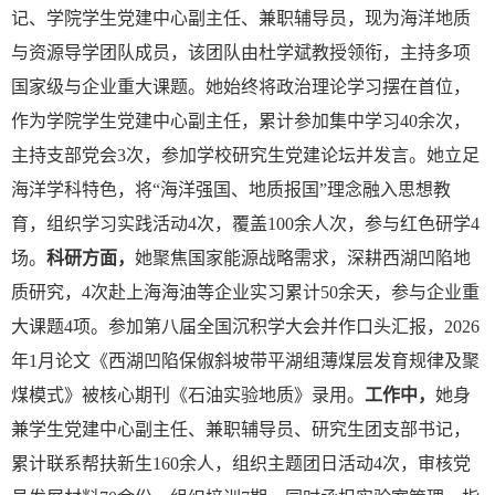
记、学院学生党建中心副主任、兼职辅导员，现为海洋地质
与资源导学团队成员，该团队由杜学斌教授领衔，主持多项
国家级与企业重大课题。她
始终将政治理论学习摆在首位，
作为学院学生党建中心副主任，累计参加集中学习
40余次，
主持支部党会3次，参加学校研究生党建论坛并发言。她立足
海洋学科特色，将
“
海洋强国、地质报国
”
理念融入思想教
育，组织学习实践活动
4次，覆盖100余人次，参与红色研学4
场。
科研方面，
她聚焦国家能源战略需求，深耕西湖凹陷地
质研究，
4次赴上海海油等企业实习累计50余天，参与企业重
大课题4项。参加第八届全国沉积学大会并作口头汇报，2026
年1月论文《西湖凹陷保俶斜坡带平湖组薄煤层发育规律及聚
煤模式》被核心期刊《石油实验地质》录用。
工作中，
她身
兼学生党建中心副主任、兼职辅导员、研究生团支部书记，
累计联系帮扶新生
160余人，组织主题团日活动4次，审核党