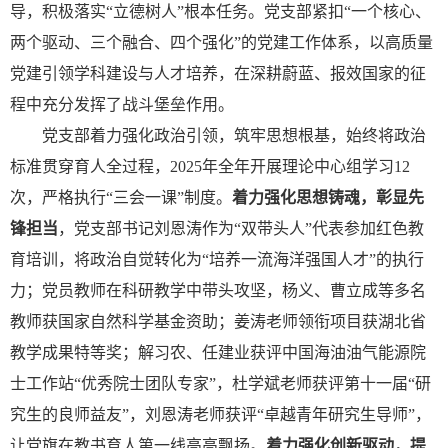
导，积极落实
“立德树人”根本任务。
党
支部紧扣
“一个核心、
两个驱动、三个融合、四个强化”的党建工作体系，以高质量
党建引领学科建设与人才培养，在深耕蔚蓝、报效国家的征
程中充分发挥了战斗堡垒作用。
党支部着力强化政治引领，筑牢思想根基，始终将政治
标准贯穿育人全过程，
2025年全年开展理论中心组学习12
次，严格执行
“
三会一课
”
制度。
着力强化思想铸魂，彰显先
锋担当
，
党
支部书记刘恩涛作为
“
双带头人
”
代表参加红色教
育培训，将政治自觉转化为
“
培养一流海洋强国人才
”
的执行
力
；
党员教师在科研教学中带头攻坚，杨义、曹立成等多名
教师获国家自然科学基金资助
；
姜涛老师领衔项目获
湖北省
教学成果特等奖
；
解习农
、
任建业
获评
中国海油油气能源院
士工作站
“优秀院士团队专家”
，
杜学斌老师获评第十一届
“研
究生的
良师益友
”，刘恩涛老师获评“
卓越青年研究生导师
”
，
让党旗在教书育人第一线高高飘扬。
着力强化创新驱动，提