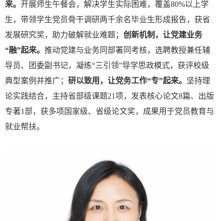
来。
开展师生午餐会，解决学生实际困难，覆盖
80%以上学
生
，
带领学生党员骨干调研两千余名毕业生形成报告，获省
发展研究奖，助力破解就业难题
；
创新机制，让党建业务
“融”起来。
推动党建与业务同部署同考核，选聘教授兼任辅
导员、团委副书记
，
凝练
“三引领”导学思政模式，获评校级
典型案例并推广
；
研以致用，让党务工作
“专”起来。
坚持理
论实践结合，主持省部级课题
21项，发表核心论文8篇、出版
专著1部，获多项国家级、省级论文奖，成果用于党员教育与
就业帮
扶。