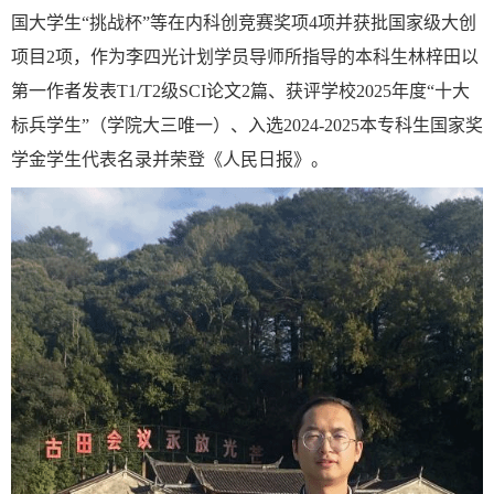
国大学生
“
挑战杯
”
等在内科创竞赛奖项
4
项
并
获批国家级大创
项目
2
项
，
作为李四光计划学员导师
所
指导
的
本科生
林梓田
以
第一作者发表
T1/T2
级
SCI
论文
2
篇
、
获评
学校
2025
年度
“
十大
标兵学生
”
（
学院
大三唯一）、入选
2024-2025
本专科生国家奖
学金学生代表名录
并荣登
《人民日报》。