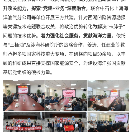
升攻关能力，探索
“
党建
+业务
”
深度融合
，联合中石化上海海
洋油气分公司等单位开展三方共建，针对西湖凹陷资源勘探
等关键技术难题联合攻关，将政治优势转化为解决
“
卡脖子
”
问题的技术优势。
着力
强化社会服务，贡献海洋力量
，依托
与
“
三桶油
”
及涉海科研院所的战略合作，姜涛、任建业等教
师承担多项国家科技重大专项，在研横向项目
50余项，以丰
硕的科研成果直接支撑国家能源安全，为建设海洋强国贡献
基层党组织的硬核力量。