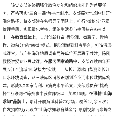
该党支部
始终把强化政治功能和组织功能作为首要任
务，严格落实
“
三会一课
”
等基本制度。支部探索
“
党建
+科研
”
融合路径，将支部建在名师导学团队上，推行
“
微积分
”
党员
管理手册，实现量化考核
，
组织生活参与率保持在
95%以
上。
在教育载体上，
支部创新打造
“
微党课、微联学、微榜
样、微积分
”
的
“
四微
”
模式。把党课搬到科考平台，打造沉浸
式课堂；与广州海洋地质调查局等单位开展联学共建；陈刚
教授讲授专业思政课。
在服务国家战略中，
支部连续四年开
展长江全流域
“
四站接力
”
实践
——从长江源冰川监测到长江
口水环境调查，从三峡库区滑坡识别到沱沱河水位数据库构
建，形成3项国家专利、6篇高水平论文
；
支部成员在
“
挑战
杯
”“
互联网
+
”
等赛事中获省部级以上奖项
16项。
在
深耕
“
山海
求知
”
品牌
上
，
累计开展海洋科普
70余场，覆盖2万余人次；
自发捐款2万元设立
“
山海求知教育基金
”
；原创视频《巅峰之