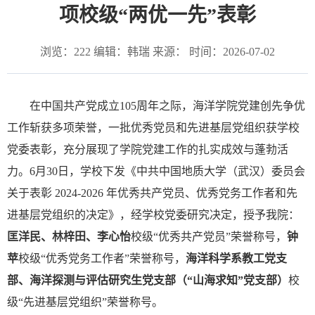
项校级“两优一先”表彰
浏览：
222
编辑：韩瑞 来源： 时间：2026-07-02
在中国共产党成立
105
周年之际，海洋学院党建创先争优
工作斩获多项荣誉，一批优秀党员和先进基层党组织获
学校
党委
表彰，充分展现了学院党建工作的扎实成效与蓬勃活
力。
6
月
30
日，学校下发《中共中国地质大学（武汉）委员会
关于表彰
2024-2026
年优秀共产党员、优秀党务工作者和先
进基层党组织的决定》
，
经学校
党委研究决定，授予
我院：
匡洋民、林梓田、李心怡
校级
“
优秀共产党员
”
荣誉称号
，
钟
苹
校级
“
优秀党务工作者
”
荣誉称号
，
海洋科学系教工党支
部、海洋探测与评估研究生党支部（
“
山海求知
”
党支部）
校
级
“
先进基层党组织
”
荣誉称号
。