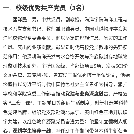
一、
校级优秀共产党员
（
3
名
）
匡洋民
，
男，中共党员，副教授，海洋学院
海洋工程与
技术
系党支部书记、教师兼职辅导员
、
中国地球物理学会海
洋地球物理专委会委员。他以坚定的理想信念、务实的工作
作风、突出的业绩贡献，彰显新时代高校党员教师的先锋模
范作用
：他
深耕海洋天然气水合物开发与海底碳封存地球物
理监测技术研究，主持国家级、省部级项目
5
项，发表
SCI
论
文
20
余篇，获专利
7
项，曾获辽宁省优秀博士学位论文
；
他
始
终坚持
以习近平新时代中国特色社会主义思想为
指导
，紧扣
学校
和
学院党委工作部署推动
党建与业务深度融合
，
严格落
实
“
三会一课
”
、主题党日等组织生活制度，创新打造学科特
色党建品牌，组织
党
支部赴湖北咸宁、英山红色基地开展联
学共建，以红色教育凝聚党员奋进力量
；他
坚守
立德树人初
心，深耕学生培养一线
，
担任班主任期间带领本科生斩获全