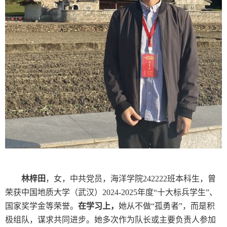
林梓田
，
女，中共党员，海洋学院
242222
班本科生，
曾
荣获中国地质大学（武汉）
2024-2025
年度“十大标兵学生”、
国家奖学金等荣誉。
在学习上，
她
从不做
“孤勇者”，而是积
极组队，谋求共同进步。
她
多次作为队长或主要负责人参加