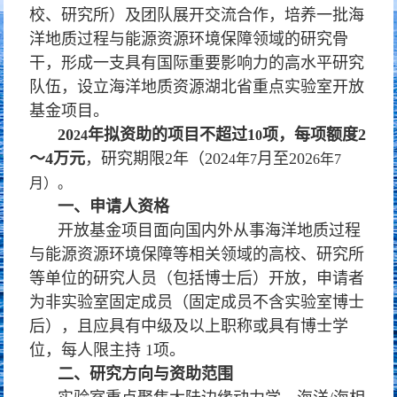
校、研究所）及团队展开交流合作，培养一批海
洋地质过程与能源资源环境保障领域的研究骨
干，形成一支具有国际重要影响力的高水平研究
队伍，设立海洋地质资源湖北省重点实验室开放
基金项目。
20
年拟资助的项目不超过
1
项，每项额度
2
24
0
～
4
万元
，研究期限
2
年（
202
月至
202
4
年
7
6
年
7
月）。
一、申请人资格
开放基金项目面向国内外从事海洋地质过程
与能源资源环境保障等相关领域的高校、研究所
等单位的研究人员（包括博士后）开放，申请者
为非实验室固定成员（固定成员不含实验室博士
后），且应具有中级及以上职称或具有博士学
位，每人限主持 1项。
二、研究方向与资助范围