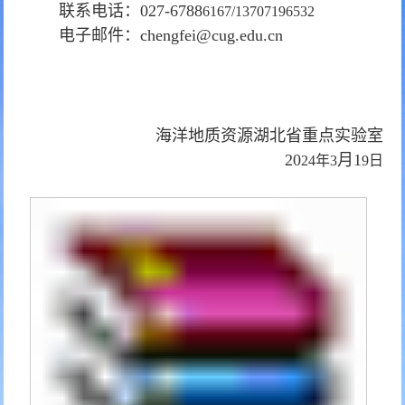
联系电话：
027-6788
6167/13707196532
电子邮件：
chengfei@cug.edu.cn
海洋地质资源湖北省重点实验室
20
月
1
24
年
3
9
日