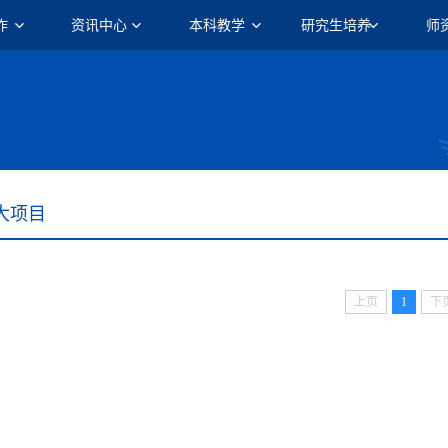
作
资讯中心
本科教学
研究生培养
师
大项目
上页
1
下