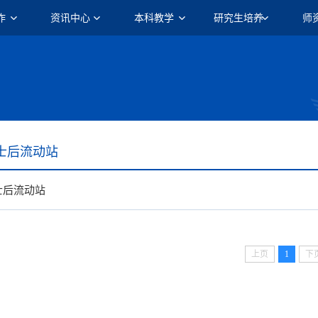
作
资讯中心
本科教学
研究生培养
师
士后流动站
士后流动站
上页
1
下