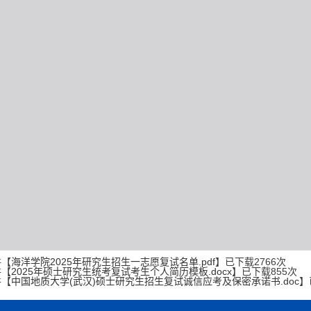
件【
海洋学院2025年研究生招生一志愿复试名单.pdf
】已下载
2766
次
件【
2025年硕士研究生统考复试考生个人简历模板.docx
】已下载
855
次
件【
中国地质大学(武汉)硕士研究生招生复试诚信应考及保密承诺书.doc
】