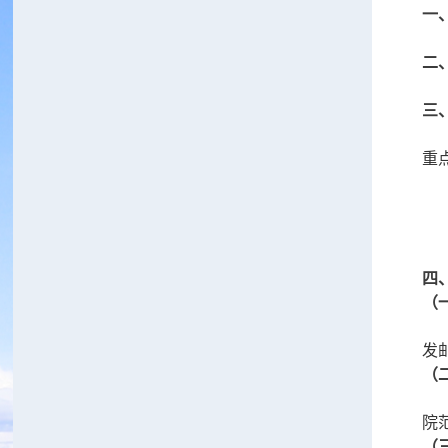
一
二
三
重
四
（
发邮
（
院
（