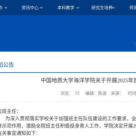
作
资讯中心
本科教学
研究生培养
师
知公告
中国地质大学海洋学院关于开展2025
浏览：
72
编辑：陈波
来源：
时间
位班主任：
为深入贯彻落实学校关于加强班主任队伍建设的工作要求，
样示范作用，激励全院班主任积极投身育人工作，学院决定开展2
有关事宜通知如下：