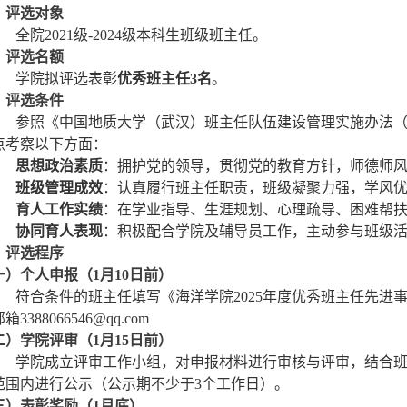
、评选对象
全院2021级-2024级本科生班级班主任。
、评选名额
学院拟评选表彰
优秀班主任
3
名
。
、评选条件
参照《中国地质大学（武汉）班主任队伍建设管理实施办法（试
点考察以下方面：
思想政治素质
：拥护党的领导，贯彻党的教育方针，师德师
班级管理成效
：认真履行班主任职责，班级凝聚力强，学风
育人工作实绩
：在学业指导、生涯规划、心理疏导、困难帮
协同育人表现
：积极配合学院及辅导员工作，主动参与班级
、评选程序
一）个人申报（
1
月
10
日前）
符合条件的班主任填写《海洋学院2025年度优秀班主任先
箱3388066546@qq.com
二）学院评审（
1
月
15
日前）
学院成立评审工作小组，对申报材料进行审核与评审，结合
范围内进行公示（公示期不少于3个工作日）。
三）表彰奖励（
1
月
底
）