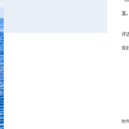
五
评
良
附