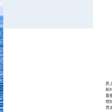
质
新
重
想
贯