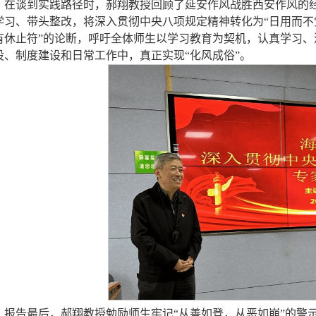
在谈到实践路径时，郝翔教授回顾了延安作风战胜西安作风的经
学习、带头整改，
将深入贯彻中央八项规定精神转化为
“日用而不
有休止符”的论断，呼吁全体师生以学习教育为契机，认真学习
设、制度建设和日常工作中，真正实现“化风成俗”。
报告最后，郝翔教授勉励师生牢记“从善如登，从恶如崩”的警