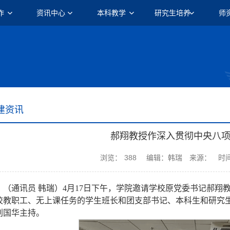
作
资讯中心
本科教学
研究生培养
师
建资讯
郝翔教授作深入贯彻中央八
浏览：
388
编辑：韩瑞
来源：
时间
（通讯员 韩瑞）4月17日下午，学院邀请学校原党委书记郝
校教职工、无上课任务的学生班长和团支部书记、本科生和研究
刘国华主持。