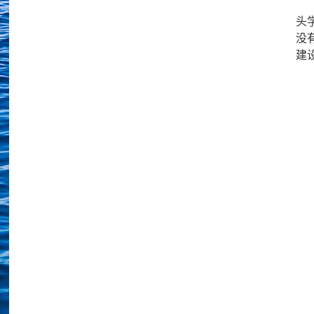
头
没
建