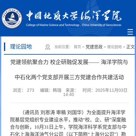
理论园地
党建思政
正文
当前位置：
首页
>
>
理论园地
>
党建领航聚合力 校企研融促发展—— 海洋学院与
中石化两个党支部开展三方党建合作共建活动
浏览：
273
编辑：韩瑞
来源：
时间：2025年11月03日
14:40
（通讯员 刘恩涛 审稿 刘国华）
为全面提升海洋学
院基层党组织专业建设水平，推动“校、企、研”深度融
合与创新，10月31日上午，学院海洋科学系党支部与中
石化上海海洋油气分公司（以下简称“上海分公司”）勘