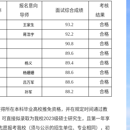
报名意向
考核
称
面试综合成绩
导师
结果
93.2
合格
王家生
92.2
合格
蒋浩宇
90.8
合格
89.6
合格
89.4
合格
杨义
88.6
合格
杨姗姗
88.6
合格
吕万军
88.2
合格
孙军
获得所在本科毕业高校推免资格，并在规定时间通过教
可直接拟录取为我校2023级硕士研究生，且第一年享
一志愿报考我校（须与公示的招生单位、专业相同），初