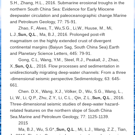
S.H., Zhang, H.L., 2016. Submarine erosional troughs in the
northern South China Sea: Evidence for Early Miocene
deepwater circulation and paleoceanographic change.
Marine
and Petroleum Geology
, 77: 75-91.
Zhao, F., Alves, T., Wu,S.G., Li,W., Huuse, M., Mi,
L.J.,
Sun, Q.L
., Ma, B.J., 2016. Prolonged post-rift
magmatism on the highly extended crust of divergent
continental margins (Baiyun Sag, South China Sea).
Earth
and Planetary Science Letters
, 445: 79-91.
Gong, C.L, Wang, Y.M., Steel, R.J., Peakall, J., Zhao,
X.,
Sun, Q.L
., 2016. Flow processes and sedimentation in
unidirectionally migrating deep‐water channels: From a three
‐dimensional seismic perspective.
Sedimentology
, 63: 645-
661.
Chen. D.X., Wang, X.J., Völker, D., Wu, S.G., Wang, L.,
Li, W., Li, Q.P., Zhu, Z.Y., Li, C.L., Qin, Z.L.,
Sun, Q.L
., 2016.
Three-dimensional seismic studies of deep-water hazard-
related features on the northern slope of South China
Sea.
Marine and Petroleum Geology
, 77: 1125-1139.
2015
Ma, B.J., Wu, S.G*.,
Sun, Q.L
., Mi, L.J., Wang, Z.Z., Tian,