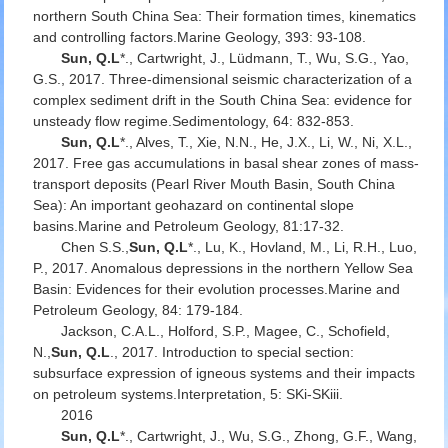
northern South China Sea: Their formation times, kinematics
and controlling factors.
Marine Geology
, 393: 93-108.
Sun, Q.L
*., Cartwright, J., Lüdmann, T., Wu, S.G., Yao,
G.S., 2017. Three-dimensional seismic characterization of a
complex sediment drift in the South China Sea: evidence for
unsteady flow regime.
Sedimentology
, 64: 832-853.
Sun, Q.L
*., Alves, T., Xie, N.N., He, J.X., Li, W., Ni, X.L.,
2017. Free gas accumulations in basal shear zones of mass-
transport deposits (Pearl River Mouth Basin, South China
Sea): An important geohazard on continental slope
basins.
Marine and Petroleum Geology
, 81:17-32.
Chen S.S.,
Sun, Q.L
*., Lu, K., Hovland, M., Li, R.H., Luo,
P., 2017. Anomalous depressions in the northern Yellow Sea
Basin: Evidences for their evolution processes.
Marine and
Petroleum Geology
, 84: 179-184.
Jackson, C.A.L., Holford, S.P., Magee, C., Schofield,
N.,
Sun, Q.L
., 2017. Introduction to special section:
subsurface expression of igneous systems and their impacts
on petroleum systems.
Interpretation
, 5: SKi-SKiii.
2016
Sun, Q.L
*., Cartwright, J., Wu, S.G., Zhong, G.F., Wang,