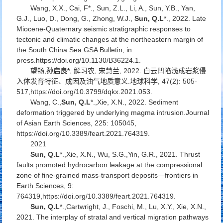
Wang, X.X., Cai, F*., Sun, Z.L., Li, A., Sun, Y.B., Yan,
G.J., Luo, D., Dong, G., Zhong, W.J.,
Sun, Q.L
*., 2022. Late
Miocene-Quaternary seismic stratigraphic responses to
tectonic and climatic changes at the northeastern margin of
the South China Sea.
GSA Bulletin
, in
press.https://doi.org/10.1130/B36224.1.
望畅,
孙启良*
, 解习农, 宋慧兰, 2022. 白云凹陷浅成岩浆侵
入体发育特征、成因及油气地质意义.
地球科学
, 47(2): 505-
517,https://doi.org/10.3799/dqkx.2021.053.
Wang, C.,
Sun, Q.L
*.,Xie, X.N., 2022. Sediment
deformation triggered by underlying magma intrusion.
Journal
of Asian Earth Sciences
, 225: 105045,
https://doi.org/10.3389/feart.2021.764319.
2021
Sun, Q.L
*.,Xie, X.N., Wu, S.G.,Yin, G.R., 2021. Thrust
faults promoted hydrocarbon leakage at the compressional
zone of fine-grained mass-transport deposits—frontiers
in
Earth Sciences
, 9:
764319,https://doi.org/10.3389/feart.2021.764319.
Sun, Q.L
*.,Cartwright, J., Foschi, M., Lu, X.Y., Xie, X.N.,
2021. The interplay of stratal and vertical migration pathways