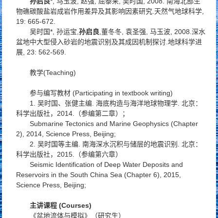
孙启良
*, 马玉波, 赵强, 屈泰来, 吴时国, 2008. 南海北部生
物礁碳酸盐岩成岩作用差异及其影响因素研究.
天然气地球科学
,
19: 665-672.
吴时国*, 孙运宝,
孙启良
,董冬冬, 袁圣强, 马玉波, 2008.深水
盆地中大型侵入砂岩的地震识别及其成因机制探讨.
地球科学进
展
, 23: 562-569.
教学(Teaching)
参与编写教材 (Participating in textbook writing)
1. 吴时国、张健主编. 海底构造与海洋地球物理学. 北京：
科学出版社，2014.（参编第二章）；
Submarine Tectonics and Marine Geophysics (Chapter
2), 2014, Science Press, Beijing;
2. 吴时国等主编. 南海深水沉积与储层的地震识别. 北京：
科学出版社，2015.（参编第六章）
Seismic Identification of Deep Water Deposits and
Reservoirs in the South China Sea (Chapter 6), 2015,
Science Press, Beijing;
主讲课程 (Courses)
《盆地流体与模拟》（研究生）