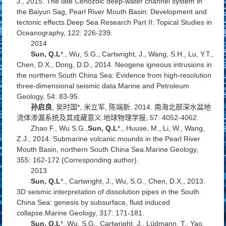
J., 2015. The late Cenozoic deep-water channel system in
the Baiyun Sag, Pearl River Mouth Basin: Development and
tectonic effects.
Deep Sea Research Part II: Topical Studies in
Oceanography
, 122: 226-239.
2014
Sun, Q.L
*., Wu, S.G., Cartwright, J., Wang, S.H., Lu, Y.T.,
Chen, D.X., Dong, D.D., 2014. Neogene igneous intrusions in
the northern South China Sea: Evidence from high-resolution
three-dimensional seismic data.
Marine and Petroleum
Geology
, 54: 83-95.
孙启良
, 吴时国*, 米立军, 陈端新, 2014. 南海北部深水盆地
流体渗漏系统及其成藏意义.
地球物理学报
, 57: 4052-4062.
Zhao F., Wu S.G.,
Sun, Q.L
*., Huuse, M., Li, W., Wang,
Z.J., 2014. Submarine volcanic mounds in the Pearl River
Mouth Basin, northern South China Sea.
Marine Geology
,
355: 162-172 (Corresponding author).
2013
Sun, Q.L
*., Cartwright, J., Wu, S.G., Chen, D.X., 2013.
3D seismic interpretation of dissolution pipes in the South
China Sea: genesis by subsurface, fluid induced
collapse.
Marine Geology
, 317: 171-181.
Sun, Q.L
*.,Wu, S.G., Cartwright, J., Lüdmann, T., Yao,