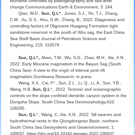
tsunamis controlled by paleogeography and sea-level
change.
Communications Earth & Environment
, 3: 244.
Qian, W.D.,
Sun, Q.L
*
., Jones, S.J., Yin, T.J., Zhang,
C.M., Xu, G.S., Hou, G.W., Zhang, B., 2022. Diagenesis and
controlling factors of Oligocene Huagang Formation tight
sandstone reservoir in the south of Xihu sag, the East China
Sea Shelf Basin.
Journal of Petroleum Science and
Engineering
, 215: 110579.
Sun, Q.L
*.,
Alves, T.M., Wu, S.G., Zhao, M.H., Xie, X.N.,
2022. Early Miocene magmatism in the Baiyun Sag (South
China Sea): A view to the origin of intense post-rift
magmatism.
Gondwana Research
, in press.
Wang, X.X., Cai, F*., Sun, Z.L., Li, Q., Li, A., Sun, Y.B.,
Wang, H.B.,
Sun, Q.L
*., 2022. Tectonic and oceanographic
controls on the slope-confined dendritic canyon system in the
Dongsha Slope, South China Sea.
Geomorphology
,410:
108285.
Sun, Q.L
*., Wang, C.,Xie, X.N., 2022. Sill swarms and
hydrothermal vents in the Qiongdongnan Basin, northern
South China Sea.
Geosystems and Geoenvironment
, 1:
100037, https://doi.org/10.1016/j.geogeo.2022.100037.