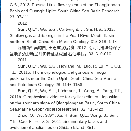
G.S., 2013. Focused fluid flow systems of the Zhongjiannan
Basin and Guangle Uplift, South China Sea.
Basin Research
,
23: 97-111.
2012
Sun, Q.L
*., Wu, S.G., Cartwright, J., Shi, H.S., 2012.
Shallow gas and its origin in the Pearl River Mouth Basin,
northern South China Sea.
Marine Geology
, 315-318: 1-14.
陈端新*, 吴时国, 王志君,
孙启良
, 2012. 南海北部陆缘深水
盆地多边形断层几何特征及成因.
石油学报
，33: 610-616.
2011
Sun, Q.L
*., Wu, S.G., Hovland, M., Luo, P., Lu, Y.T., Qu,
T.L., 2011a. The morphologies and genesis of mega-
pockmarks near the Xisha Uplift, South China Sea.
Marine
and Petroleum Geology
, 28: 1146-1156.
Sun, Q.L
*., Wu, S.L., Lüdmann, T., Wang, B., Yang, T.T.,
2011b. Geophysical evidence for cyclic sediment deposition
on the southern slope of Qiongdongnan Basin, South China
Sea.
Marine Geophysical Researches
, 32: 415-428.
Zhao, Q., Wu, S.G*., Xu, H.,
Sun, Q.L
., Wang, B., Sun,
Y.B., Cao, F., He, X.S., 2011. Sedimentary facies and
evolution of aeolianites on Shidao Island, Xisha