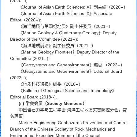
(2020--);
《Journal of Asian Earth Sciences: X》副主编（2020--）
《Journal of Asian Earth Sciences: X》Associate
Editor（2020--);
《海洋地质与第四纪地质》副主任委员（2021--）
《Marine Geology & Quaternary Geology》Deputy
Director of the Committee (2021--);
《海洋地质前沿》副主任委员（2021--）
《Marine Geology Frontiers》Deputy Director of the
Committee (2021--);
《Geosystems and Geoenvironment》编委 （2022--）
《Geosystems and Geoenvironment》Editorial Board
(2022--);
《地质科技通报》编委（2018--）
《Bulletin of Geological Science and Technology》
Editorial Board (2018--).
(ii) 学会会员
（Society Members）
中国岩石力学与工程学会 海洋工程地质灾害防控分会，常
务理事
Marine Engineering Geohazards Prevention and Control
Branch of the Chinese Society of Rock Mechanics and
Engineering, Executive Member of the Council