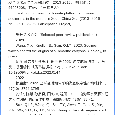
发育演化及混合沉积研究”（2013-2016，项目编号：
91228208，在研，主要参与人）
Evolution of drown carbonate platform and mixed
sediments in the northern South China Sea (2013--2016,
NSFC 91228208, Participating Project).
部分学术论文（Selected peer-review publications）
2023
Wang, X.X., Kneller, B.,
Sun, Q.L
*
., 2023. Sediment
waves control the origins of submarine canyons.
Geology
, in
press.
沈奥,
孙启良
*
, 蔡砥柱, 邢子浩,2023. 海底麻坑的特征、分
类与成因机制.
地质科技通报
, 42(1): 204-217. doi:
10.19509/j.cnki.dzkq.2022.0144.
2022
孙启良
*
, 2022. 全球变暖如何影响海底稳定性？
地球科学
,
47(10): 3794-3795.
姜涛*, 陈慧,
孙启良
, 田冬梅, 程聪, 2022. 南海深水沉积过程
之大洋钻探目标.
海洋地质与第四纪地质
, 42(5): 33-41.
Sun, Q.L
*
., Wang, Q., Shi, F.Y., Alves, T., Gao, S., Xie,
X.N., Wu, S.G., Li, J.B., 2022. Runup of landslide-generated