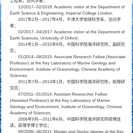
工程系，访问学者；
12/2017--02/2018: Academic visitor at the Department of
Earth Science & Engineering, Imperial College London;
2017年2月—2017年4月，牛津大学地球科学系，访问学
者；
02/2017--04/2017: Academic visitor at the Department of
Earth Sciences, University of Oxford;
2014年1月—2015年8月，中国科学院海洋研究所，副研究
员；
01/2014--08/2015: Associate Research Fellow (Associate
Professor) at the Key Laboratory of Marine Geology and
Environment, Institute of Oceanology, Chinese Academy of
Sciences;
2011年7月—2014年1月，中国科学院海洋研究所，助理研
究员；
07/2011--01/2014: Assistant Researcher Fellow
(Assistant Professor) at the Key Laboratory of Marine
Geology and Environment, Institute of Oceanology, Chinese
Academy of Sciences;
2006年9月—2011年6月，中国科学院海洋研究所硕博连
读，获理学博士学位；
09/2006--06/2011: Master and Doctor degree at the Key