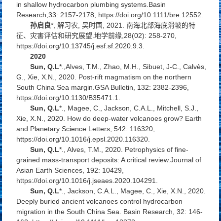
in shallow hydrocarbon plumbing systems.
Basin
Research
,33: 2157-2178, https://doi.org/10.1111/bre.12552.
孙启良
*, 解习农, 吴时国, 2021. 南海北部海底滑坡的特
征、灾害评估和研究展望.
地学前缘
,28(02): 258-270,
https://doi.org/10.13745/j.esf.sf.2020.9.3.
2020
Sun, Q.L
*.,Alves, T.M., Zhao, M.H., Sibuet, J-C., Calvès,
G., Xie, X.N., 2020. Post-rift magmatism on the northern
South China Sea margin.
GSA Bulletin
, 132: 2382-2396,
https://doi.org/10.1130/B35471.1.
Sun, Q.L
*., Magee, C., Jackson, C.A.L., Mitchell, S.J.,
Xie, X.N., 2020. How do deep-water volcanoes grow?
Earth
and Planetary Science Letters
, 542: 116320,
https://doi.org/10.1016/j.epsl.2020.116320.
Sun, Q.L
*., Alves, T.M., 2020. Petrophysics of fine-
grained mass-transport deposits: A critical review.
Journal of
Asian Earth Sciences
, 192: 10429,
https://doi.org/10.1016/j.jseaes.2020.104291.
Sun, Q.L
*., Jackson, C.A.L., Magee, C., Xie, X.N., 2020.
Deeply buried ancient volcanoes control hydrocarbon
migration in the South China Sea.
Basin Research
, 32: 146-