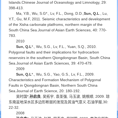
Islands.
Chinese Journal of Oceanology and Limnology
, 29:
398-413.
Ma, Y.B., Wu, S.G*., Lv, F.L., Dong, D.D.,
Sun, Q.L
., Lu,
Y.T., Gu, M.F, 2011. Seismic characteristics and development
of the Xisha carbonate platfroms, northern margin of the
South China Sea.
Journal of Asian Earth Sciences
, 40: 770-
783.
2010
Sun, Q.L
*., Wu, S.G., Lv, F.L., Yuan, S.Q., 2010.
Polygonal faults and their implications for hydrocarbon
reservoirs in the southern Qiongdongnan Basin, South China
Sea.
Journal of Asian Earth Sciences
, 39: 470-479.
2009
Sun, Q.L
*., Wu, S.G., Yao, G.S., Lv, F.L., 2009.
Characteristics and Formation Mechanism of Polygonal
Faults in Qiongdongnan Basin, Northern South China
Sea.
Journal of Earth Science
, 20: 180-192.
吴时国*,
孙启良
, 吴拓宇, 袁圣强, 马玉波, 姚根顺, 2009. 琼
东南盆地深水区多边形断层的发现及其油气意义.
石油学报,
30:
22-32.
2008