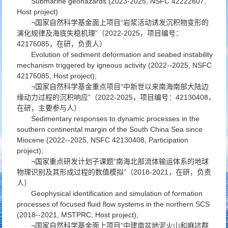
Submarine geohazards (2023-2025, NSFC 42222607,
Host project)
¬国家自然科学基金面上项目“岩浆活动诱发沉积物变形的
演化规律及海底失稳机理”（2022-2025，项目编号：
42176085，在研，负责人）
Evolution of sediment deformation and seabed instability
mechanism triggered by igneous activity (2022--2025, NSFC
42176085, Host project);
¬国家自然科学基金重点项目“中新世以来南海南部大陆边
缘动力过程的沉积响应”（2022-2025，项目编号：42130408，
在研，主要参与人）
Sedimentary responses to dynamic processes in the
southern continental margin of the South China Sea since
Miocene (2022--2025, NSFC 42130408, Participation
project);
¬国家重点研发计划子课题“南海北部流体输运体系的地球
物理识别及其形成过程的数值模拟”（2018-2021，在研，负责
人）
Geophysical identification and simulation of formation
processes of focused fluid flow systems in the northern SCS
(2018--2021, MSTPRC, Host project);
¬国家自然科学基金面上项目“中建南盆地泥火山和麻坑群