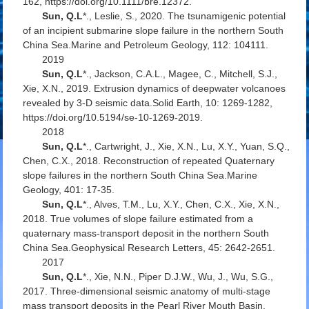
162, https://doi.org/10.1111/bre.12372.
Sun, Q.L
*., Leslie, S., 2020. The tsunamigenic potential
of an incipient submarine slope failure in the northern South
China Sea.
Marine and Petroleum Geology
, 112: 104111.
2019
Sun, Q.L
*., Jackson, C.A.L., Magee, C., Mitchell, S.J.,
Xie, X.N., 2019. Extrusion dynamics of deepwater volcanoes
revealed by 3-D seismic data.
Solid Earth
, 10: 1269-1282,
https://doi.org/10.5194/se-10-1269-2019.
2018
Sun, Q.L
*., Cartwright, J., Xie, X.N., Lu, X.Y., Yuan, S.Q.,
Chen, C.X., 2018. Reconstruction of repeated Quaternary
slope failures in the northern South China Sea.
Marine
Geology
, 401: 17-35.
Sun, Q.L
*., Alves, T.M., Lu, X.Y., Chen, C.X., Xie, X.N.,
2018. True volumes of slope failure estimated from a
quaternary mass-transport deposit in the northern South
China Sea.
Geophysical Research Letters
, 45: 2642-2651.
2017
Sun, Q.L
*., Xie, N.N., Piper D.J.W., Wu, J., Wu, S.G.,
2017. Three-dimensional seismic anatomy of multi-stage
mass transport deposits in the Pearl River Mouth Basin,