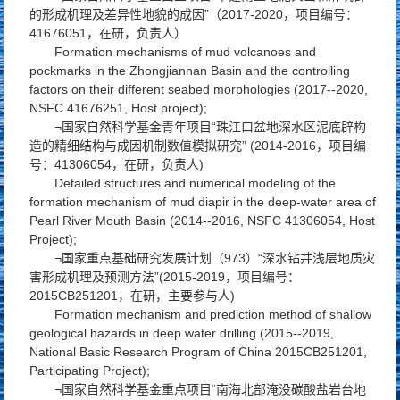
的形成机理及差异性地貌的成因”（2017-2020，项目编号：
41676051，在研，负责人）
Formation mechanisms of mud volcanoes and
pockmarks in the Zhongjiannan Basin and the controlling
factors on their different seabed morphologies (2017--2020,
NSFC 41676251, Host project);
¬国家自然科学基金青年项目“珠江口盆地深水区泥底辟构
造的精细结构与成因机制数值模拟研究” (2014-2016，项目编
号：41306054，在研，负责人)
Detailed structures and numerical modeling of the
formation mechanism of mud diapir in the deep-water area of
Pearl River Mouth Basin (2014--2016, NSFC 41306054, Host
Project);
¬国家重点基础研究发展计划（973）“深水钻井浅层地质灾
害形成机理及预测方法”(2015-2019，项目编号：
2015CB251201，在研，主要参与人)
Formation mechanism and prediction method of shallow
geological hazards in deep water drilling (2015--2019,
National Basic Research Program of China 2015CB251201,
Participating Project);
¬国家自然科学基金重点项目“南海北部淹没碳酸盐岩台地