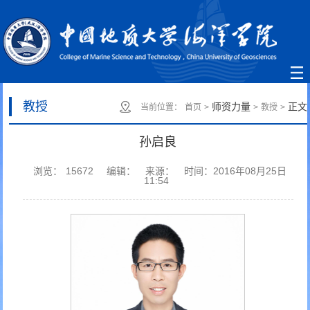
教授
师资力量
正文
当前位置：
首页
>
>
教授
>
孙启良
浏览：
15672
编辑：
来源：
时间：2016年08月25日
11:54