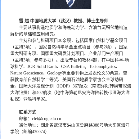
雷 超 中国地质大学（武汉）教授、博士生导师
主要从事构造地质学和海底动力学、含油气沉积盆地构造
解析的基础和应用研究。
主持和参与科研项目30余项，包括国家自然科学基金项目
（主持3项），国家自然科学基金重点项目（参与2项），国家
重大科研专项、国家重大研发计划项目、产业部门生产项目
（主持3项；参与多项）。出版专著和教材4部，在中国科学-地
球科学、JGR-Solid Earth、GSA Bulletin，Tectonophysics、
Nature Geoscience、Geology等重要刊物上发表论文30余篇。曾
获教育部自然科学二等奖、美国石油地质学家协会全球助研
金。国际大洋发现计划（IODP）367航次（南海洋陆转换带深海
大洋钻探）和402航次（地中海第勒尼安海洋陆转换带深海大洋
钻探）登船科学家。
联系方式
邮箱：clei@cug.edu.cn
通信地址：湖北省武汉市洪山区鲁磨路388号地大东区海洋
学院（邮编430074）