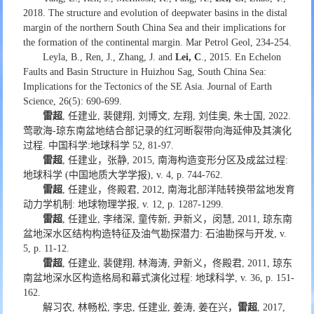
2018. The structure and evolution of deepwater basins in the distal
margin of the northern South China Sea and their implications for
the formation of the continental margin. Mar Petrol Geol, 234-254.
Leyla, B., Ren, J., Zhang, J. and
Lei, C
., 2015. En Echelon
Faults and Basin Structure in Huizhou Sag, South China Sea:
Implications for the Tectonics of the SE Asia. Journal of Earth
Science, 26(5): 690-699.
雷超
, 任建业, 裴健翔, 刘博文, 左翔, 刘佳奥, 朱士国, 2022.
莺歌海-琼东南盆地结合部记录的红河断裂带向海延伸及其演化
过程. 中国科学:地球科学 52, 81-97.
雷超
, 任建业，张静, 2015, 南海构造变形分区及成盆过程:
地球科学 (中国地质大学学报), v. 4, p. 744-762.
雷超
, 任建业，佟殿君, 2012, 南海北部洋陆转换带盆地发育
动力学机制: 地球物理学报, v. 12, p. 1287-1299.
雷超
, 任建业, 李绪深, 童传新, 尹新义，闵慧, 2011, 琼东南
盆地深水区结构构造特征及油气勘探潜力: 石油勘探与开发, v.
5, p. 11-12.
雷超
, 任建业, 裴健翔, 林海涛, 尹新义，佟殿君, 2011, 琼东
南盆地深水区构造格局和幕式演化过程: 地球科学, v. 36, p. 151-
162.
解习农, 林畅松, 李忠, 任建业, 姜涛, 姜在兴，
雷超
, 2017,