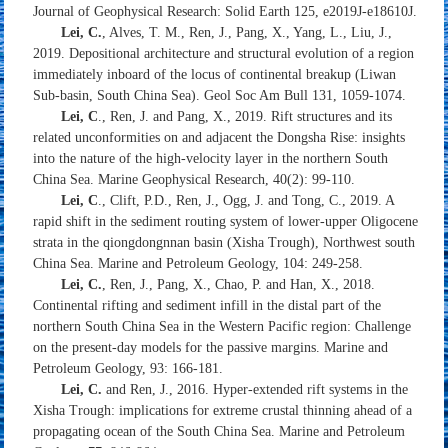
Journal of Geophysical Research: Solid Earth 125, e2019J-e18610J.
Lei, C.
, Alves, T. M., Ren, J., Pang, X., Yang, L., Liu, J.,
2019. Depositional architecture and structural evolution of a region
immediately inboard of the locus of continental breakup (Liwan
Sub-basin, South China Sea). Geol Soc Am Bull 131, 1059-1074.
Lei, C
., Ren, J. and Pang, X., 2019. Rift structures and its
related unconformities on and adjacent the Dongsha Rise: insights
into the nature of the high-velocity layer in the northern South
China Sea. Marine Geophysical Research, 40(2): 99-110.
Lei, C
., Clift, P.D., Ren, J., Ogg, J. and Tong, C., 2019. A
rapid shift in the sediment routing system of lower-upper Oligocene
strata in the qiongdongnnan basin (Xisha Trough), Northwest south
China Sea. Marine and Petroleum Geology, 104: 249-258.
Lei, C.
, Ren, J., Pang, X., Chao, P. and Han, X., 2018.
Continental rifting and sediment infill in the distal part of the
northern South China Sea in the Western Pacific region: Challenge
on the present-day models for the passive margins. Marine and
Petroleum Geology, 93: 166-181.
Lei, C.
and Ren, J., 2016. Hyper-extended rift systems in the
Xisha Trough: implications for extreme crustal thinning ahead of a
propagating ocean of the South China Sea. Marine and Petroleum