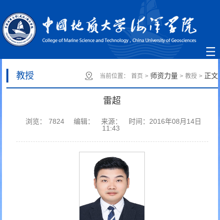
教授
师资力量
正文
当前位置：
首页
>
>
教授
>
雷超
浏览：
7824
编辑：
来源：
时间：2016年08月14日
11:43