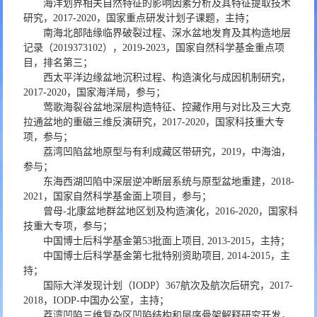
海洋划界相关自然特征的影响因素分析及其特征提取技术
研究，2017-2020，国家重点研发计划子课题，主持；
南海北部陆缘临界破裂过程、深水盆地发育及其构造地层
记录（2019373102），2019-2023，国家自然科学基金重点项
目，排名第三；
西太平洋边缘盆地沉积过程、构造演化与成因机制研究，
2017-2020，国家海洋局，参与；
莺歌海裂谷盆地深层构造特征、控藏作用与对比及三大克
拉通盆地的重磁三维反演研究，2017-2020，国家科技重大专
项，参与；
荔湾凹陷盆地原型与有利成藏区带研究，2019，中海油，
参与；
东海西湖凹陷中深层逆冲断层系统与原型盆地重建，2018-
2021，国家自然科学基金面上项目，参与；
曾母-北康盆地群盆地区划及构造演化，2016-2020，国家科
技重大专项，参与；
中国博士后科学基金第53批面上项目, 2013-2015，主持；
中国博士后科学基金第七批特别资助项目, 2014-2015，主
持；
国际大洋发现计划（IODP）367航次及航次后研究，2017-
2018，IODP-中国办公室，主持；
荔湾凹陷三维复杂区凹陷结构和层序骨架解释研究开发，