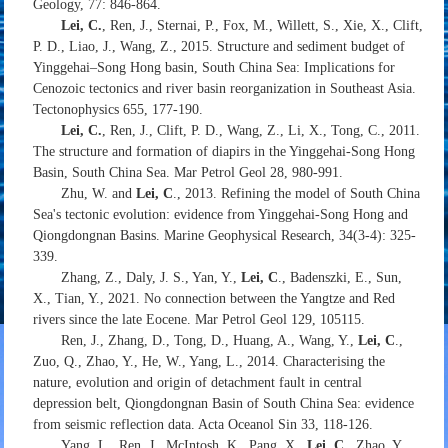
Geology, 77: 846-864.
Lei, C.
, Ren, J., Sternai, P., Fox, M., Willett, S., Xie, X., Clift,
P. D., Liao, J., Wang, Z., 2015. Structure and sediment budget of
Yinggehai–Song Hong basin, South China Sea: Implications for
Cenozoic tectonics and river basin reorganization in Southeast Asia.
Tectonophysics 655, 177-190.
Lei, C.
, Ren, J., Clift, P. D., Wang, Z., Li, X., Tong, C., 2011.
The structure and formation of diapirs in the Yinggehai-Song Hong
Basin, South China Sea. Mar Petrol Geol 28, 980-991.
Zhu, W. and
Lei, C
., 2013. Refining the model of South China
Sea's tectonic evolution: evidence from Yinggehai-Song Hong and
Qiongdongnan Basins. Marine Geophysical Research, 34(3-4): 325-
339.
Zhang, Z., Daly, J. S., Yan, Y.,
Lei, C
., Badenszki, E., Sun,
X., Tian, Y., 2021. No connection between the Yangtze and Red
rivers since the late Eocene. Mar Petrol Geol 129, 105115.
Ren, J., Zhang, D., Tong, D., Huang, A., Wang, Y.,
Lei, C
.,
Zuo, Q., Zhao, Y., He, W., Yang, L., 2014. Characterising the
nature, evolution and origin of detachment fault in central
depression belt, Qiongdongnan Basin of South China Sea: evidence
from seismic reflection data. Acta Oceanol Sin 33, 118-126.
Yang, L., Ren, J., McIntosh, K., Pang, X.,
Lei, C.
, Zhao, Y.,