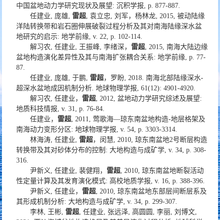
中国盆地动力学研究现状及展望: 沉积学报, p. 877-887.
任建业, 庞雄,
雷超
, 袁立忠, 刘军，杨林龙, 2015, 被动陆缘
洋陆转换带和岩石圈伸展破裂过程分析及其对南海陆缘深水盆
地研究的启示: 地学前缘, v. 22, p. 102-114.
解习农, 任建业, 王振峰, 李绪深，
雷超
, 2015, 南海大陆边缘
盆地构造演化差异性及其与南海扩张耦合关系: 地学前缘, p. 77-
87.
任建业, 庞雄, 于鹏,
雷超
，罗盼, 2018. 南海北部陆缘深水-
超深水盆地成因机制分析. 地球物理学报, 61(12): 4901-4920.
解习农, 任建业，
雷超
, 2012, 盆地动力学研究综述及展望:
地质科技情报, v. 31, p. 76-84.
任建业，
雷超
, 2011, 莺歌海—琼东南盆地构造-地层格架及
南海动力变形分区: 地球物理学报, v. 54, p. 3303-3314.
林海涛, 任建业,
雷超
，闵慧, 2010, 琼东南盆地2号断层构造
转换带及其对砂体分布的控制: 大地构造与成矿学, v. 34, p. 308-
316.
尹新义, 任建业, 裴健翔，
雷超
, 2010, 琼东南盆地断裂活动
性定量计算及其发育演化模式: 高校地质学报, v. 16, p. 388-396.
尹新义, 任建业，
雷超
, 2010, 琼东南盆地东部层间断层系及
其形成机制分析: 大地构造与成矿学, v. 34, p. 299-307.
李林, 王彬,
雷超
, 任建业, 张远泽, 高圆圆, 李丽, 刘博文,