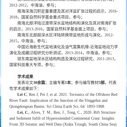
2012-2012，中海油，参与；
南海深海沉积定量重建及其对洋盆扩张过程的启示，2016-
2018，国家自然科学基金重点项目，参与；
南海北部洋陆过渡带深水盆地结构和演化及其对南海扩张
的启示，2013-2016，国家自然科学基金面上项目，参与；
南海东北部超深水区洋陆转换带盆地形成与演化，2012-
2015，中海油，参与；
中国近海新生代盆地演化及油气富集机理-近海盆地动力学
演化及成藏过程研究分析测试，2013-2014，中海油，参与；
琼东南盆地深水区结构构造及演化过程研究，2011-2013，
国家科技重大专项，参与；
学术成果
发表论文
30余篇
；主编专著
1本
；参与编写教材
3部
。代表
性学术成果如下：
Lei C
, Ren J, Pei J, et al. 2021. Tectonics of the Offshore Red
River Fault: Implication of the Junction of the Yinggehai and
Qiongdongnan Basins. Sci China Earth Sci, 64: 1893-1908.
Lei, C.
, Alves, T. M., Ren, J., Tong, C., 2020. Rift Structure
and Sediment Infill of Hyperextended Continental Crust: Insights
From 3D Seismic and Well Data (Xisha Trough, South China Sea).