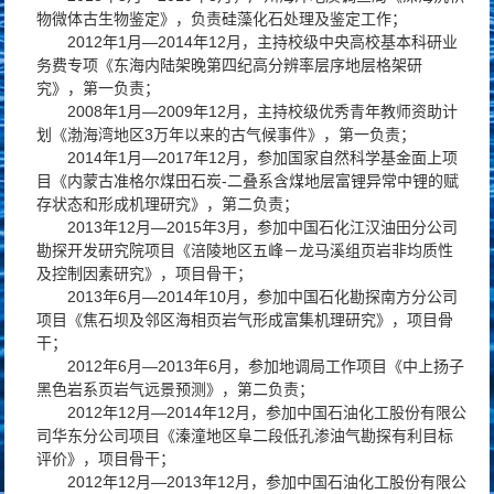
物微体古生物鉴定》，负责硅藻化石处理及鉴定工作；
2012年1月—2014年12月，主持校级中央高校基本科研业
务费专项《东海内陆架晚第四纪高分辨率层序地层格架研
究》，第一负责；
2008年1月—2009年12月，主持校级优秀青年教师资助计
划《渤海湾地区3万年以来的古气候事件》，第一负责；
2014年1月—2017年12月，参加国家自然科学基金面上项
目《内蒙古准格尔煤田石炭-二叠系含煤地层富锂异常中锂的赋
存状态和形成机理研究》，第二负责；
2013年12月—2015年3月，参加中国石化江汉油田分公司
勘探开发研究院项目《涪陵地区五峰－龙马溪组页岩非均质性
及控制因素研究》，项目骨干；
2013年6月—2014年10月，参加中国石化勘探南方分公司
项目《焦石坝及邻区海相页岩气形成富集机理研究》，项目骨
干；
2012年6月—2013年6月，参加地调局工作项目《中上扬子
黑色岩系页岩气远景预测》，第二负责；
2012年12月—2014年12月，参加中国石油化工股份有限公
司华东分公司项目《溱潼地区阜二段低孔渗油气勘探有利目标
评价》，项目骨干；
2012年12月—2013年12月，参加中国石油化工股份有限公