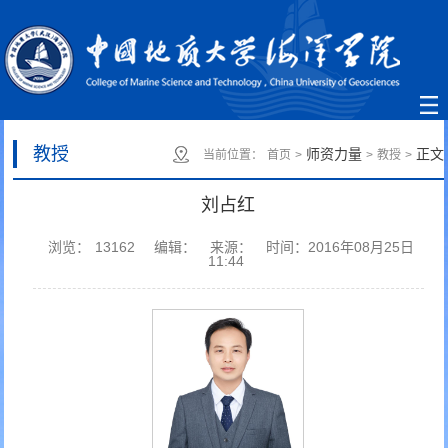
教授
师资力量
正文
当前位置：
首页
>
>
教授
>
刘占红
浏览：
13162
编辑：
来源：
时间：2016年08月25日
11:44