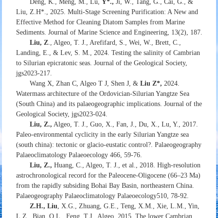
Deng, K., Meng, M., Lu,
Y*.,
Ji, W., Tang, G., Cai, G., &
Liu, Z.H*., 2025. Multi-Stage Screening Purification: A New and
Effective Method for Cleaning Diatom Samples from Marine
Sediments. Journal of Marine Science and Engineering, 13(2), 187.
Liu, Z
., Algeo, T. J., Arefifard, S., Wei, W., Brett, C.,
Landing, E., & Lev, S. M., 2024. Testing the salinity of Cambrian
to Silurian epicratonic seas. Journal of the Geological Society,
jgs2023-217.
Wang X, Zhan C, Algeo T J, Shen J, &
Liu Z*,
2024.
Watermass architecture of the Ordovician-Silurian Yangtze Sea
(South China) and its palaeogeographic implications. Journal of the
Geological Society, jgs2023-024.
Liu, Z.,
Algeo, T. J., Guo, X., Fan, J., Du, X., Lu, Y., 2017.
Paleo-environmental cyclicity in the early Silurian Yangtze sea
(south china): tectonic or glacio-eustatic control?. Palaeogeography
Palaeoclimatology Palaeoecology 466, 59-76.
Liu, Z.,
Huang, C., Algeo, T. J., et al., 2018. High-resolution
astrochronological record for the Paleocene-Oligocene (66–23 Ma)
from the rapidly subsiding Bohai Bay Basin, northeastern China.
Palaeogeography Palaeoclimatology Palaeoecology510, 78-92.
Z.H., Liu
, X.G., Zhuang, G.E., Teng, X.M., Xie, L.M., Yin,
L.Z., Bian, Q.L., Feng, T.J., Algeo, 2015. The lower Cambrian