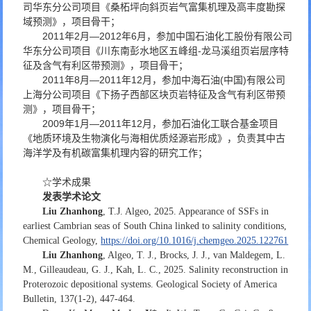
司华东分公司项目《桑柘坪向斜页岩气富集机理及高丰度勘探
域预测》，项目骨干；
2011年2月—2012年6月，参加中国石油化工股份有限公司
华东分公司项目《川东南彭水地区五峰组-龙马溪组页岩层序特
征及含气有利区带预测》，项目骨干；
2011年8月—2011年12月，参加中海石油(中国)有限公司
上海分公司项目《下扬子西部区块页岩特征及含气有利区带预
测》，项目骨干；
2009年1月—2011年12月，参加石油化工联合基金项目
《地质环境及生物演化与海相优质烃源岩形成》，负责其中古
海洋学及有机碳富集机理内容的研究工作；
☆学术成果
发表学术论文
Liu Zhanhong
, T.J. Algeo, 2025. Appearance of SSFs in
earliest Cambrian seas of South China linked to salinity conditions,
Chemical Geology,
https://doi.org/10.1016/j.chemgeo.2025.122761
Liu Zhanhong
, Algeo, T. J., Brocks, J. J., van Maldegem, L.
M., Gilleaudeau, G. J., Kah, L. C., 2025. Salinity reconstruction in
Proterozoic depositional systems. Geological Society of America
Bulletin, 137(1-2), 447-464.