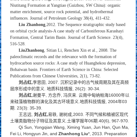
Niutitang Formation at Yangtiao (Guizhou, SW China): organic
matter enrichment, source rock potential, and hydrothermal
influences. Journal of Petroleum Geology 38(4), 411-432.
Liu Zhanhong
,2012. The Sequence stratigraphic study based
on orbital cycle analysis-A case study of Carboniferous Karashayi
Formation, Central Tarim Basin. Journal of Earth Science. 23(4),
516-528.
LiuZhanhong
, Sitian Li, Renchen Xin et al., 2008. The
paleoclimatic records and the relevance with the formation of
hydrocarbon source rocks: A case study of Huanghekou depression,
Bohaiwan basin. Frontiers of Earth Science in China: Selected
Publications from Chinese Universities, 2(1), 73-82.
刘占红
,
李思田, 2007. 沉积记录中的古气候周期及其在高频
层序形成中的意义. 地质科技情报, 26(2): 30-34.
刘占红
,
谢曼平, 方念乔, 冯庆来. 云南中甸纳帕海16000年以
来硅藻植物群的演化及其古环境意义.地质科技情报, 2004年03
期. 23(3): 35-39.
王志远,
刘占红
,
易轶, 谢树成,2003. 不同气候和植被区现代
土壤类脂物分子特征及其意义.土壤学报年06期.40(6), 967-970.
Qi Sun, Yongqian Wang, Ximing Yuan, Jun Han, Qun Ma,
Fei Li, Hongyun Jin, and
Zhanhong Liu
*, 2013. Preparation