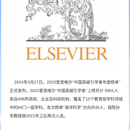
2024
3
27
2023
年
月
日，
爱思唯尔“中国高被引学者年度榜单”
2023
5801
,
正式发布。
爱思唯尔“中国高被引学者”上榜共计
人
496
10
来自
所高校、企业及科研机构，覆盖了
个教育部学科领域
84
46
中的
门一级学科。本次榜单“海洋科学”方向共
人，我院孙
2022
军教授继
年之后再次入选。