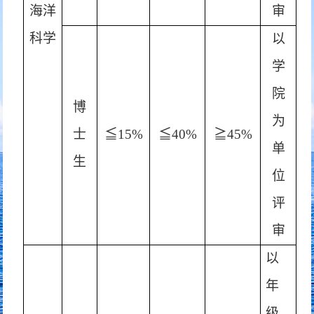
海洋
审
科学
以
学
院
博
为
士
≦15%
≦40%
≧45%
单
生
位
评
审
以
年
级