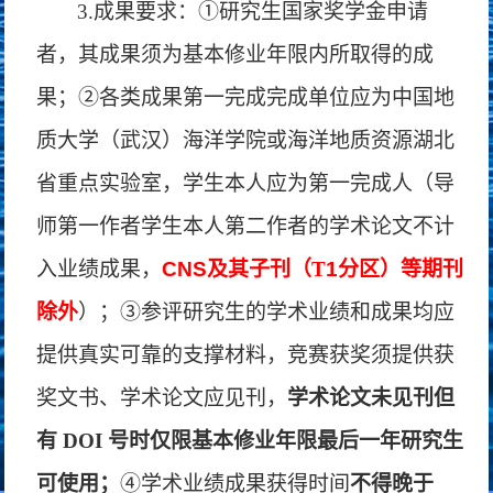
3.成果要求：①研究生国家奖学金申请
者，其成果须为基本修业年限内所取得的成
果；②各类成果第一完成完成单位应为中国地
质大学（武汉）海洋学院或海洋地质资源湖北
省重点实验室，学生本人应为第一完成人（导
师第一作者学生本人第二作者的学术论文不计
入业绩成果，
C
NS
及其子刊（
T
1
分区）等期刊
除
外
）；
③参评研究生的学术业绩和成果均应
提供真实可靠的支撑材料，竞赛获奖须提供获
奖文书、学术论文应见刊，
学术论文未见刊但
有
DOI 号时
仅限基本修业年限最后一年研究生
可使用
；
④
学术业绩成果获得时间
不得晚于