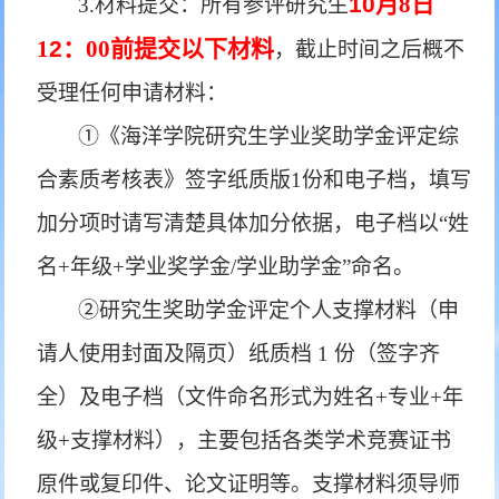
10
月
8日
3.材料提交：所有参评研究生
1
2
：
00前提交以下材料
，
截止时间之后概不
受理任何申请材料：
①《海洋学院研究生学业奖助学金评定综
合素质考核表》签字纸质版1份和电子档，填写
加分项时请写清楚具体加分依据，电子档以“姓
名+年级+学业奖学金/学业助学金”命名。
②研究生奖助学金评定个人支撑材料（申
请人使用封面及隔页）纸质档 1 份（签字齐
全）及电子档（文件命名形式为姓名+专业+年
级+支撑材料），主要包括各类学术竞赛证书
原件或复印件、论文证明等。支撑材料须导师