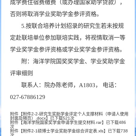
成学费住宿费缴费（或办理国家助学贷款），
否则将取消学业奖助学金参评资格。
5.按联合培养计划招录的研究生若未按规
定赴联培单位参加联培实践，将视情取消一等
学业奖学金参评资格或学业奖学金参评资格。
附：
海洋学院国奖奖学金、学业奖助学金
评审细则
联系人：院办陈老师，A1803， 电话：
027-67886129
附件【
附件2-2-研究生奖助学金评定个人支撑材料（申请人使用
封面及隔页）.docx
】已下载
521
次
附件【
海洋学院国家奖学金申请学生提交材料.rar
】已下载
486
次
附件【
附件2-1硕博士学业奖助学金综合评定表.xls
】已下载
738
次