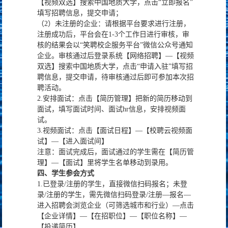
【视频双选】搜索中国地质大学，点击“立即报名”
填写招聘信息，提交申请；
（2）未注册的企业：请根据平台要求进行注册，
注册成功后，平台会在1-3个工作日进行审核，审
核的结果会以“笑聘校企服务平台”微信公众号通知
企业。审核通过后登录系统【网络招聘】—【视频
双选】搜索中国地质大学，点击“申请入驻”填写招
聘信息，提交申请，待审核通过后即可参加本次招
聘活动。
2.安排面试：点击【简历管理】把新的简历移动到
面试，填写面试时间、面试hr信息，安排视频面
试。
3.视频面试：点击【面试日程】—【校聘云视频面
试】—【进入面试间】
注意：面试完成后，面试通过的学生需在【简历管
理】—【面试】里将学生名单移动到录用。
四
、学生参会方式
1.已登录/注册的学生，直接微信扫码报名；未登
录/注册的学生，需先微信扫码登录/注册—报名—
进入招聘会浏览企业（可筛选城市和行业）—点击
【企业详情】—【在招职位】—【职位名称】—
【投递简历】